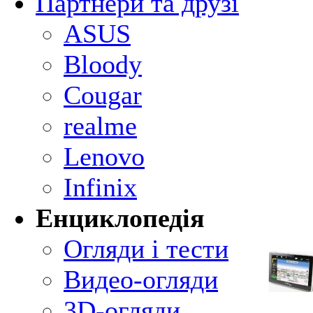
Партнери та друзі
ASUS
Bloody
Cougar
realme
Lenovo
Infinix
Енциклопедія
Огляди і тести
Видео-огляди
3D-огляди