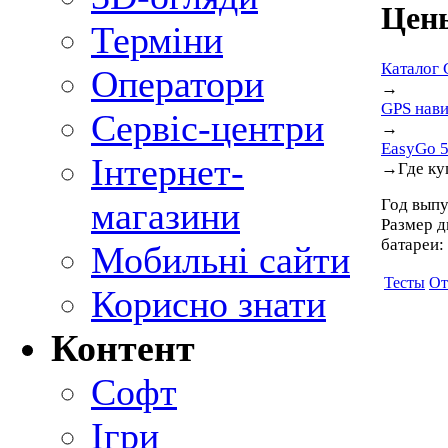
Цены
Терміни
Каталог 
Оператори
→
GPS нав
Сервіс-центри
→
EasyGo 
Інтернет-
→
Где ку
Год выпу
магазини
Размер ди
батареи:
Мобильні сайти
Тесты
От
Корисно знати
Контент
Софт
Ігри