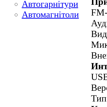
При
Автогарнітури
FM-
Автомагнітоли
Ауд
Вид
Ми
Вне
Инт
US
Вер
Тип