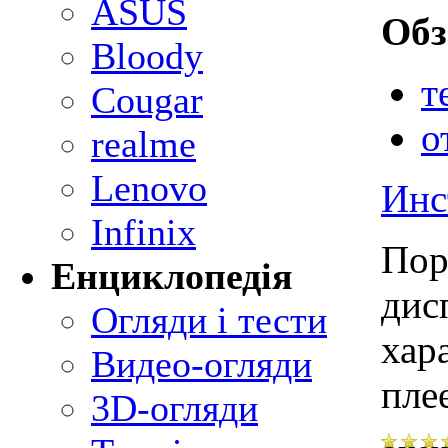
ASUS
Об
Bloody
т
Cougar
о
realme
Lenovo
Инс
Infinix
Пор
Енциклопедія
дис
Огляди і тести
хар
Видео-огляди
пле
3D-огляди