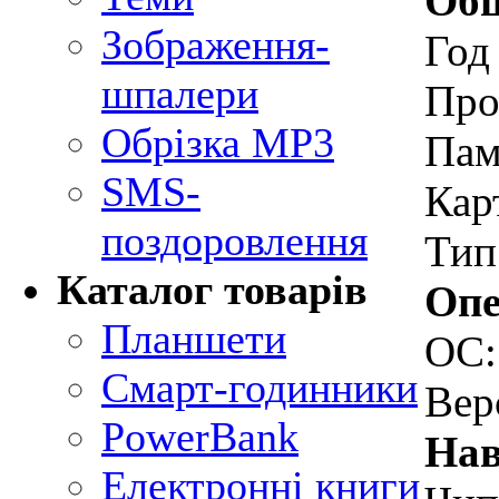
Общ
Зображення-
Год
шпалери
Про
Обрізка MP3
Пам
SMS-
Кар
поздоровлення
Тип
Каталог товарів
Опе
Планшети
ОС
Смарт-годинники
Вер
PowerBank
Нав
Електронні книги