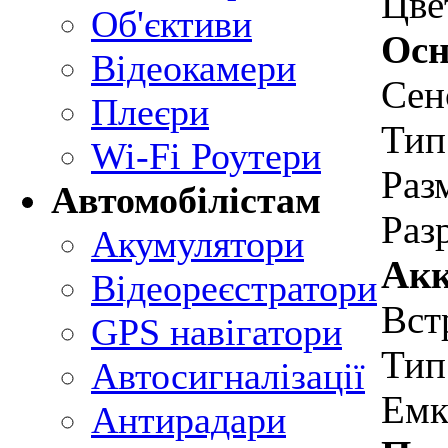
Цве
Об'єктиви
Осн
Відеокамери
Сен
Плеєри
Тип
Wi-Fi Роутери
Раз
Автомобілістам
Раз
Акумулятори
Акк
Відеореєстратори
Вст
GPS навігатори
Тип
Автосигналізації
Емк
Антирадари