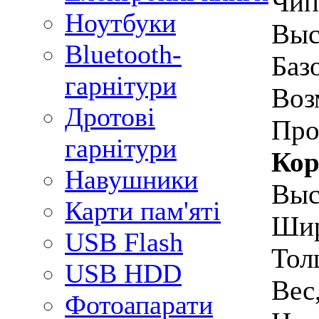
Чип
Ноутбуки
Выс
Bluetooth-
Баз
гарнітури
Воз
Дротові
Про
гарнітури
Кор
Навушники
Выс
Карти пам'яті
Шир
USB Flash
Тол
USB HDD
Вес
Фотоапарати