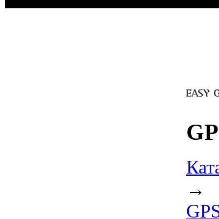
GP
Кат
→
GPS