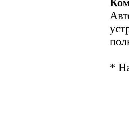
Ком
Авт
уст
пол
* Н